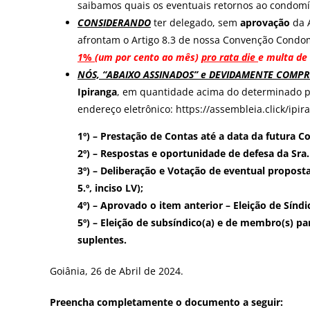
saibamos quais os eventuais retornos ao condomí
CONSIDERANDO
ter delegado, sem
aprovação
da 
afrontam o Artigo 8.3 de nossa Convenção Condom
1
%
(um por cento ao mês)
pro rata die
e multa de
NÓS, “ABAIXO ASSINADOS” e DEVIDAMENTE COMP
Ipiranga
, em quantidade acima do determinado p
endereço eletrônico: https://assembleia.click/ip
1º) – Prestação de Contas até a data da futura C
2º) – Respostas e oportunidade de defesa da Sra
3º) – Deliberação e Votação de eventual proposta 
5.º, inciso LV);
4º) – Aprovado o item anterior – Eleição de Sí
5º) – Eleição de subsíndico(a) e de membro(s) par
suplentes.
Goiânia, 26 de Abril de 2024.
Preencha completamente o documento a seguir: