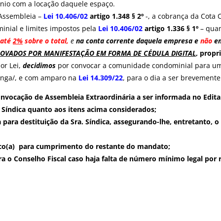
nio com a locação daquele espaço.
Assembleia –
Lei 10.406/02
artigo 1.348 § 2º
-, a cobrança da Cota 
inial e limites impostos pela
Lei 10.406/02
artigo 1.336 § 1º
– quan
 até
2%
sobre o total,
e
na conta corrente daquela empresa
e
não
em
ROVADOS POR MANIFESTAÇÃO EM FORMA DE CÉDULA DIGITAL
,
propri
or Lei,
decidimos
por convocar a comunidade condominial para 
iranga/, e com amparo na
Lei 14.309/22
, para o dia a ser brevemente
onvocação de Assembleia Extraordinária a ser informada no Edital
. Síndica quanto aos itens acima considerados;
para destituição da Sra. Síndica, assegurando-lhe, entretanto, o 
ndico(a) para cumprimento do restante do mandato;
a o Conselho Fiscal caso haja falta de número mínimo legal por ren